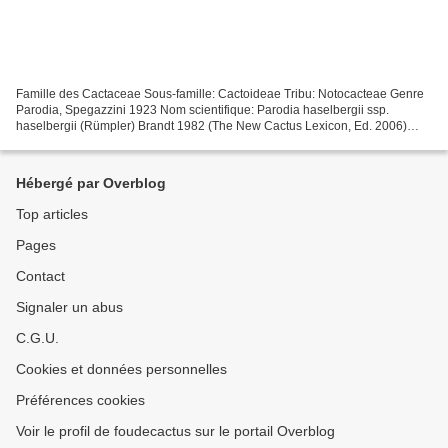
Famille des Cactaceae Sous-famille: Cactoideae Tribu: Notocacteae Genre
Parodia, Spegazzini 1923 Nom scientifique: Parodia haselbergii ssp.
haselbergii (Rümpler) Brandt 1982 (The New Cactus Lexicon, Ed. 2006)
Brasilicactus haselbergii, (F.Haage ex Rümpler)...
Hébergé par Overblog
Top articles
Pages
Contact
Signaler un abus
C.G.U.
Cookies et données personnelles
Préférences cookies
Voir le profil de foudecactus sur le portail Overblog