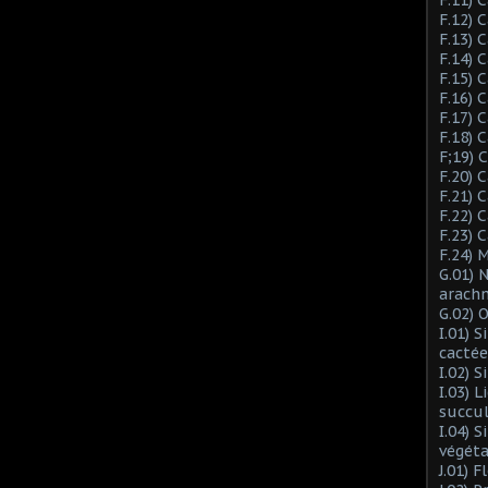
F.12) 
F.13) 
F.14) 
F.15) 
F.16) 
F.17) 
F.18) 
F;19)
F.20) 
F.21) 
F.22) 
F.23) 
F.24) 
G.01) 
arach
G.02) 
I.01) 
cactée
I.02) 
I.03) L
succu
I.04) 
végéta
J.01) 