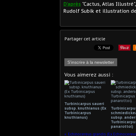
D'après
"Cactus, Atlas Illustré
Rudolf Subik et illustration d
Partager cet article
S'inscrire à la newsletter
Vous aimerez aussi :
Turbinicarpus saueri
subsp. knuthianus (Ex
Turbinicarpu
Turbinicarpus
schmiedicke
knuthianus)
subsp. anders
Turbinicarpu
panarottoi)