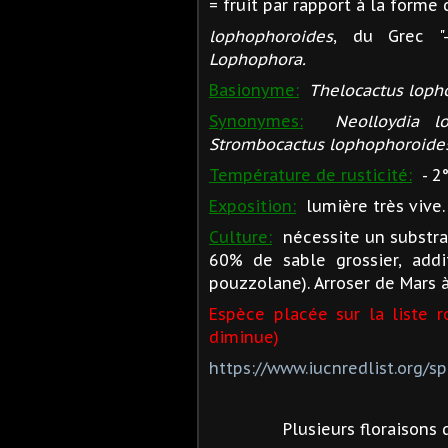
= fruit par rapport à la forme 
lophophoroides
, du Grec "
Lophophora.
Basionyme:
Thelocactus loph
Synonymes:
Neolloydia l
Strombocactus lophophoroide
Température de rusticité:
- 2°
Exposition:
lumière très vive.
Culture:
nécessite un substrat
60% de sable grossier, add
pouzzolane). Arroser de Mars à
Espèce placée sur la liste 
diminue)
https://www.iucnredlist.org/
Plusieurs floraisons