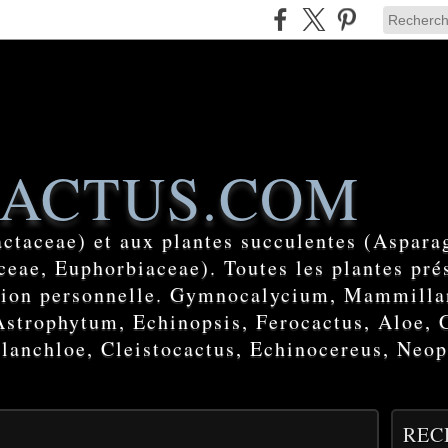
ACTUS.COM
actaceae) et aux plantes succulentes (Aspara
eae, Euphorbiaceae). Toutes les plantes prés
ction personnelle. Gymnocalycium, Mammilla
Astrophytum, Echinopsis, Ferocactus, Aloe, 
lanchloe, Cleistocactus, Echinocereus, Neop
REC