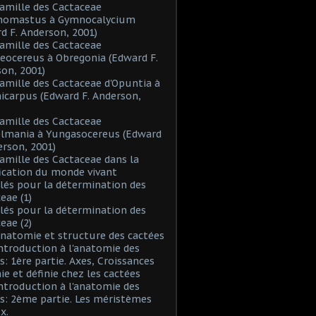
Famille des Cactaceae
inomastus à Gymnocalycium
d F. Anderson, 2001)
Famille des Cactaceae
eocereus à Obregonia (Edward F.
on, 2001)
Famille des Cactaceae d'Opuntia à
icarpus (Edward F. Anderson,
Famille des Cactaceae
elmania à Yungasocereus (Edward
erson, 2001)
Famille des Cactaceae dans la
fication du monde vivant
Clés pour la détermination des
eae (1)
Clés pour la détermination des
eae (2)
Anatomie et structure des cactées
Introduction à l'anatomie des
s: 1ère partie. Axes, Croissances
nie et définie chez les cactées
Introduction à l'anatomie des
s: 2ème partie. Les méristèmes
x.