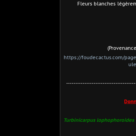
Fleurs blanches légère
(Provenance
https://foudecactus.com/pag
ul
--------------------------------------
Donn
Turbinicarpus lophophoroides