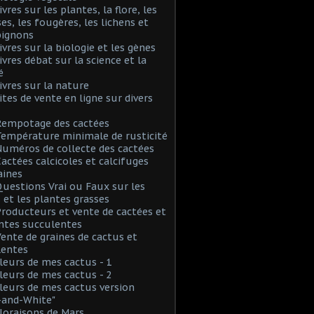
ivres sur les plantes, la flore, les
s, les fougères, les lichens et
ignons
Livres sur la biologie et les gènes
Livres débat sur la science et la
é
Livres sur la nature
Sites de vente en ligne sur divers
Rempotage des cactées
Température minimale de rusticité
Numéros de collecte des cactées
Cactées calcicoles et calcifuges
aines
Questions Vrai ou Faux sur les
 et les plantes grasses
Producteurs et vente de cactées et
ntes succulentes
Vente de graines de cactus et
lentes
Fleurs de mes cactus - 1
Fleurs de mes cactus - 2
Fleurs de mes cactus version
-and-White"
Floraisons de Mars