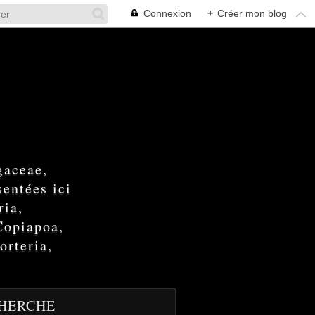
Connexion
+
Créer mon blog
gaceae,
entées ici
ria,
Copiapoa,
orteria,
HERCHE