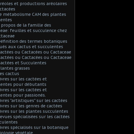
Aréoles et productions aréolaires
ctacées
Le métabolisme CAM des plantes
lentes
A propos de la famille des
eae: feuilles et succulence chez
ctaceae
Définition des termes botaniques
ués aux cactus et succulentes
Cactées ou Cactacées ou Cactaceae
Cactées ou Cactacées ou Cactaceae
Cactées et Succulentes
Plantes grasses
Les cactus
Livres sur les cactées et
lentes pour débutants
Livres sur les cactées et
entes pour passionés.
ivres "artistiques" sur les cactées
Livres sur les genres de cactées
Livres sur les plantes succulentes
Revues spécialisées sur les cactées
culentes
Livres spécialisés sur la botanique
biologie végétale