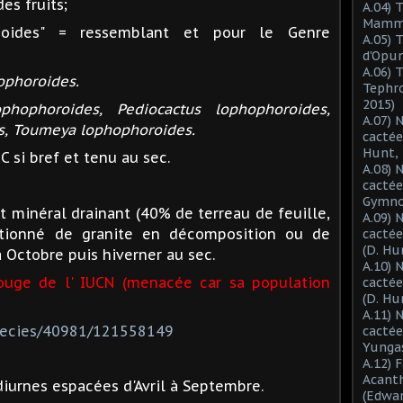
des fruits;
A.04) 
Mammil
-oides" = ressemblant et pour le Genre
A.05) 
d'Opun
A.06) 
ophoroides.
Tephro
2015)
ophophoroides, Pediocactus lophophoroides,
A.07) 
s, Toumeya lophophoroides.
cactée
Hunt, 
C si bref et tenu au sec.
A.08) 
cactée
Gymnoc
 minéral drainant (40% de terreau de feuille,
A.09) 
itionné de granite en décomposition ou de
cactée
(D. Hu
 Octobre puis hiverner au sec.
A.10) 
rouge de l' IUCN (menacée car sa population
cacté
(D. Hu
A.11) 
species/40981/121558149
cactée
Yungas
A.12) 
Acant
 diurnes espacées d'Avril à Septembre.
(Edwar