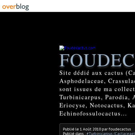
FOUDEC
Site dédié aux cactus (C
Asphodelaceae, Crassulac
sont issues de ma colle
Turbinicarpus, Parodia, 
Eriocyse, Notocactus, Ka
Echinofossulocactus...
Publié le
1 Août 2010
par foudecactus
Publié dans :
#Turbinicarpus (Cactaceae)