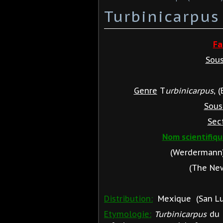
Turbinicarpus
Fa
Sous
Genre
T
urbinicarpus
, 
Sous
Sec
Nom scientifiqu
(Werdermann
(The New 
Distribution:
Mexique (San Luis
Etymologie:
Turbinicarpus
du L