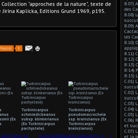
", Collection "approches de la nature", texte de
B.07) 
des Ca
e Jirina Kaplicka, Editions Grund 1969, p195.
B.08) 
succu
B.09) 
Cactac
les Ca
B.10) 
appliq
Repost
0
B.11) 
B:12) 
B:13) 
B:14) 
B:15) 
C.01) 
succu
C.02) 
succul
C.03) L
C.04) 
s
Turbinicarpus
Turbinicarpus
C.05) 
anus
schmiedickeanus
pseudomacrochele
onii (Ex
subsp. klinkerianus
ssp. krainzianus (Ex
C.06) 
s
(Ex Turbinicarpus
Turbinicarpus
et suc
pachystele)
krainzianus)
C.07) 
Echinocereus grandis (Ex Echinocereus pectinatus var. grandis)
Austrocylindropuntia subulata fa. cristata
et la 