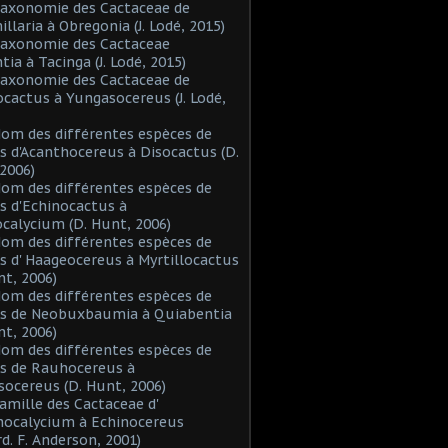
Taxonomie des Cactaceae de
laria à Obregonia (J. Lodé, 2015)
Taxonomie des Cactaceae
tia à Tacinga (J. Lodé, 2015)
Taxonomie des Cactaceae de
cactus à Yungasocereus (J. Lodé,
Nom des différentes espèces de
s d'Acanthocereus à Disocactus (D.
2006)
Nom des différentes espèces de
s d'Echinocactus à
alycium (D. Hunt, 2006)
Nom des différentes espèces de
s d' Haageocereus à Myrtillocactus
nt, 2006)
Nom des différentes espèces de
es de Neobuxbaumia à Quiabentia
nt, 2006)
Nom des différentes espèces de
s de Rauhocereus à
ocereus (D. Hunt, 2006)
Famille des Cactaceae d'
hocalycium à Echinocereus
d. F. Anderson, 2001)