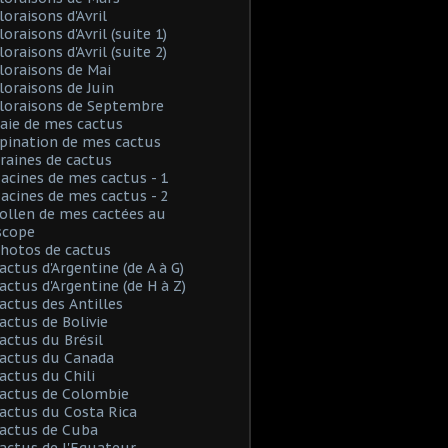
loraisons d'Avril
loraisons d'Avril (suite 1)
loraisons d'Avril (suite 2)
Floraisons de Mai
Floraisons de Juin
Floraisons de Septembre
Baie de mes cactus
Spination de mes cactus
Graines de cactus
Racines de mes cactus - 1
Racines de mes cactus - 2
Pollen de mes cactées au
scope
Photos de cactus
Cactus d'Argentine (de A à G)
Cactus d'Argentine (de H à Z)
Cactus des Antilles
Cactus de Bolivie
Cactus du Brésil
Cactus du Canada
Cactus du Chili
Cactus de Colombie
Cactus du Costa Rica
Cactus de Cuba
Cactus de l'Equateur