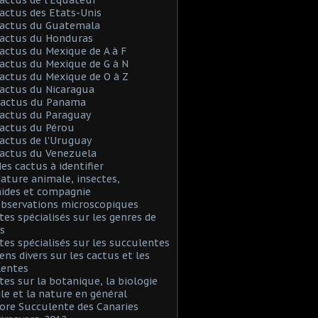
Cactus des Etats-Unis
Cactus du Guatemala
Cactus du Honduras
Cactus du Mexique de A à F
Cactus du Mexique de G à N
Cactus du Mexique de O à Z
Cactus du Nicaragua
 Cactus du Panama
Cactus du Paraguay
Cactus du Pérou
Cactus de l'Uruguay
Cactus du Venezuela
Mes cactus à identifier
Nature animale, insectes,
nides et compagnie
Observations microscopiques
Sites spécialisés sur les genres de
s
Sites spécialisés sur les succulentes
iens divers sur les cactus et les
lentes
Sites sur la botanique, la biologie
le et la nature en général
Flore Succulente des Canaries