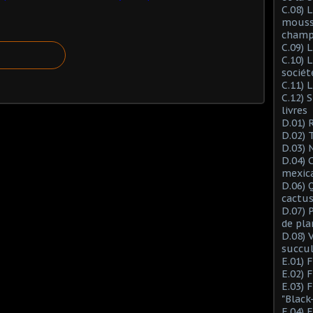
C.08) L
mousse
champ
C.09) 
C.10) 
sociét
C.11) 
C.12) 
livres
D.01) 
D.02) 
D.03) 
D.04) 
mexic
D.06) 
cactus
D.07) 
de pla
D.08) 
succu
E.01) 
E.02) 
E.03) 
"Black
E.04) 