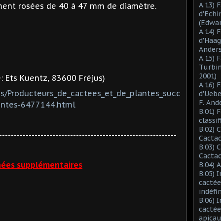
A.13) 
ment rosées de 40 à 47 mm de diamètre.
d'Ech
(Edwar
A.14) 
d'Haag
Anders
A.15) 
Turbin
2001)
: Ets Kuentz, 83600 Fréjus)
A.16) 
es/Producteurs_de_cactees_et_de_plantes_succ
d'Ueb
F. And
entes-6477144.html
B.01) 
classi
B.02) 
------------------------------------------------------------
Cactac
B.03) 
Cactac
ées supplémentaires
B.04) 
B.05) 
cactée
indéfi
B.06) 
cactée
apicau