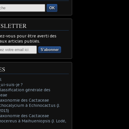
OK
SLETTER
z-vous pour être averti des
ux articles publiés.
ES
l
Qui-suis-je ?
Classification générale des
ceae
Taxonomie des Cactaceae
thocalycium à Echinocactus (J.
2015)
Taxonomie des Cactaceae
nocereus à Maihueniopsis (J. Lodé,