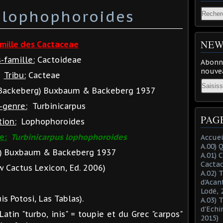
 lophophoroides
NEW
mille des Cactaceae
-famille:
Cactoideae
Abonne
nouvea
Tribu:
Cacteae
Email
(Backeberg) Buxbaum & Backeberg 1937
-genre:
Turbinicarpus
PAG
tion:
Lophophoroides
e:
Turbinicarpus lophophoroides
Accuei
A.00) 
) Buxbaum & Backeberg 1937
A.01) 
Cacta
Cactus Lexicon, Ed. 2006)
A.02) 
d'Acan
Lodé, 
 Potosi, Las Tablas).
A.03) 
d'Echi
atin "turbo, inis" = toupie et du Grec "carpos"
2015)