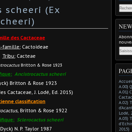
 scheeri (Ex
cheeri)
NEW
Abonne
mille des Cactaceae
nouvea
-famille:
Cactoideae
Email
Tribu:
Cacteae
strocactus
Britton & Rose 1923
PAG
fique:
Ancistrocactus scheeri
Accuei
yck) Britton & Rose 1923
A.00) 
 Cactaceae, J. Lodé, Ed. 2015)
A.01) 
Cacta
ienne classification
A.02) 
d'Acan
rocactus
, Britton & Rose 1922
Lodé, 
A.03) 
ifique:
Sclerocactus scheeri
d'Echi
Dyck) N. P. Taylor 1987
2015)