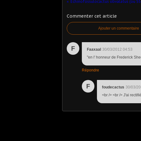
Commenter cet article
Ajouter un commentaire
F
Faaxaal
30/03/2012 04:53
"en l' honneur de Frederick Sheer
Répondre
F
foudecactus
30/03/20
<br /> <br /> J'ai rectif