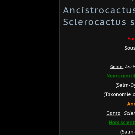
Ancistrocactus
Sclerocactus s
Fa
Sous
Genre:
Anci
Nom scienti
(Salm-D
(Taxonomie des
Anc
Genre
Scle
Nom scient
(Salm-