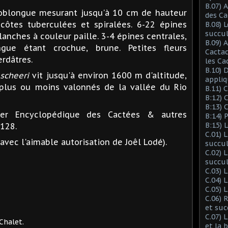
B.07) 
 oblongue mesurant jusqu'à 10 cm de hauteur
des Ca
ôtes tuberculées et spiralées. 6-22 épines
B.08) 
succu
blanches à couleur paille. 3-4 épines centrales,
B.09) 
ngue étant crochue, brune. Petites fleurs
Cactac
erdâtres.
les Ca
B.10) 
 scheeri
vit jusqu'à environ 1600 m d'altitude,
appliq
 plus ou moins valonnés de la vallée du Rio
B.11) 
B:12) 
B:13) 
ier Encyclopédique des Cactées & autres
B:14) 
B:15) 
2128.
C.01) 
avec l'aimable autorisation de Joêl Lodé).
succu
C.02) 
succul
C.03) L
C.04) 
C.05) 
C.06) 
et suc
C.07) 
 Chalet.
et la 