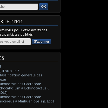
OK
SLETTER
z-vous pour être averti des
ux articles publiés.
ES
l
Qui-suis-je ?
Classification générale des
ceae
Taxonomie des Cactaceae
thocalycium à Echinocactus (J.
2015)
Taxonomie des Cactaceae
nocereus à Maihueniopsis (J. Lodé,