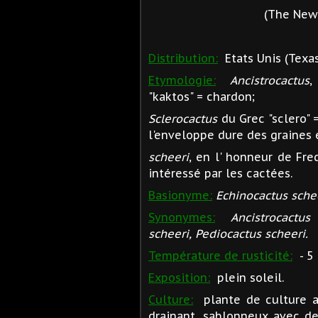
(The New 
Distribution:
Etats Unis (Texas
Etymologie:
Ancistrocactus
,
"kaktos" = chardon;
Sclerocactus
du Grec "sclero" 
l'enveloppe dure des graines e
scheeri
, en l' honneur de Fr
intéressé par les cactées.
Basionyme:
Echinocactus sche
Synonymes:
Ancistrocactus
scheeri, Pediocactus scheeri.
Température de rusticité:
- 5 
Exposition:
plein soleil.
Culture:
plante de culture as
drainant, sablonneux avec de