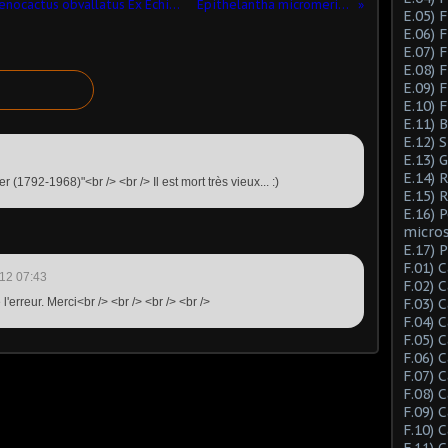
Echinofossulocactus obvalatus (ou Stenocactus obvallatus Ex Echinofossulocactus caespitosus))
Epithelantha micromeris ssp. greggii
E.05) F
E.06) F
E.07) F
E.08) 
E.09) 
E.10) 
E.11) 
E.12) 
E.13) 
E.14) 
 (1792-1968)"<br /> <br /> Il est mort très vieux... :)
E.15) 
E.16) 
micro
E.17) 
F.01) 
12 07:43
F.02) 
ié l'erreur. Merci<br /> <br /> <br /> <br />
F.03) 
F.04) 
F.05) 
F.06) 
F.07) 
F.08) 
F.09) 
F.10) 
F.11) 