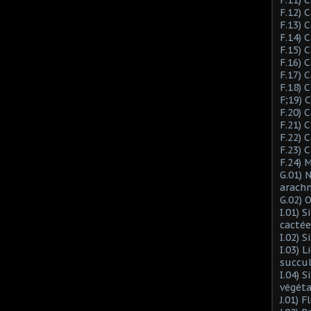
F.12) 
F.13) 
F.14) 
F.15) 
F.16) 
F.17) 
F.18) 
F;19)
F.20) 
F.21) 
F.22) 
F.23) 
F.24) 
G.01) 
arach
G.02) 
I.01) 
cactée
I.02) 
I.03) L
succu
I.04) 
végéta
J.01) 