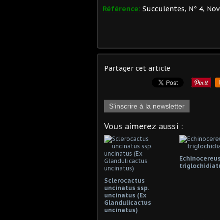
Référence:
Succulentes, N° 4, Nov
Partager cet article
S'inscrire à la newsletter
Vous aimerez aussi :
Echinocereu
triglochidiat
Sclerocactus
uncinatus ssp.
uncinatus (Ex
Glandulicactus
uncinatus)