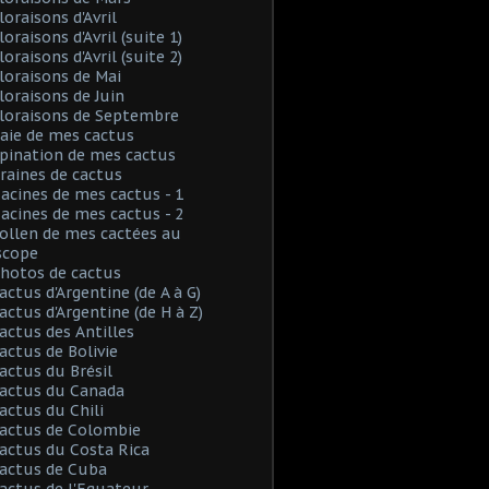
loraisons d'Avril
loraisons d'Avril (suite 1)
loraisons d'Avril (suite 2)
Floraisons de Mai
Floraisons de Juin
Floraisons de Septembre
Baie de mes cactus
Spination de mes cactus
Graines de cactus
Racines de mes cactus - 1
Racines de mes cactus - 2
Pollen de mes cactées au
scope
Photos de cactus
Cactus d'Argentine (de A à G)
Cactus d'Argentine (de H à Z)
Cactus des Antilles
Cactus de Bolivie
Cactus du Brésil
Cactus du Canada
Cactus du Chili
Cactus de Colombie
Cactus du Costa Rica
Cactus de Cuba
Cactus de l'Equateur