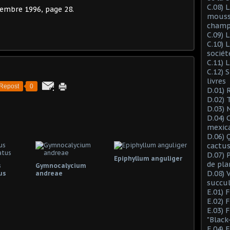
C.08) L
embre 1996, page 28.
mousse
champ
C.09) 
C.10) 
sociét
C.11) 
C.12) 
livres
Repost
0
D.01) 
D.02) 
D.03) 
D.04) 
mexic
D.06) 
cactus
D.07) 
Epiphyllum anguliger
de pla
s
Gymnocalycium
D.08) 
us
andreae
succu
E.01) 
E.02) 
E.03) 
"Black
E.04) 