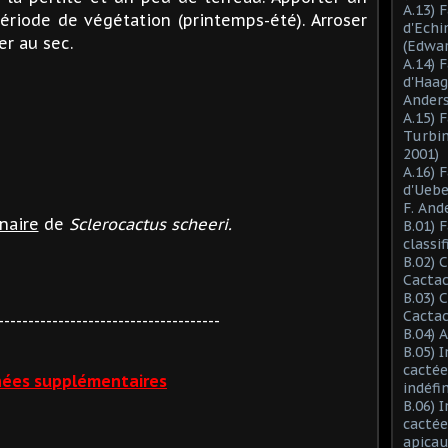
A.13) 
ériode de végétation (printemps-été). Arroser
d'Ech
er au sec.
(Edwar
A.14) 
d'Haag
Anders
A.15) 
Turbin
2001)
A.16) 
d'Ueb
F. And
naire
de
Sclerocactus scheeri.
B.01) 
classi
B.02) 
Cactac
B.03) 
Cactac
-------------------------------------
B.04) 
B.05) 
cactée
ées supplémentaires
indéfi
B.06) 
cactée
apicau