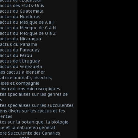
Cactus des Etats-Unis
Cactus du Guatemala
Cactus du Honduras
Cactus du Mexique de A à F
Cactus du Mexique de G à N
Cactus du Mexique de O à Z
Cactus du Nicaragua
 Cactus du Panama
Cactus du Paraguay
Cactus du Pérou
Cactus de l'Uruguay
Cactus du Venezuela
Mes cactus à identifier
Nature animale, insectes,
nides et compagnie
Observations microscopiques
Sites spécialisés sur les genres de
s
Sites spécialisés sur les succulentes
iens divers sur les cactus et les
lentes
Sites sur la botanique, la biologie
le et la nature en général
Flore Succulente des Canaries