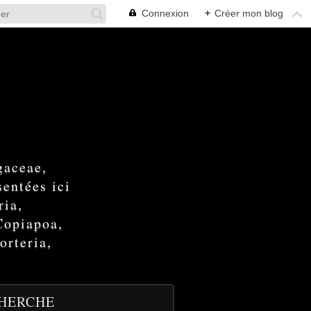
Connexion
+
Créer mon blog
gaceae,
entées ici
ria,
Copiapoa,
orteria,
HERCHE