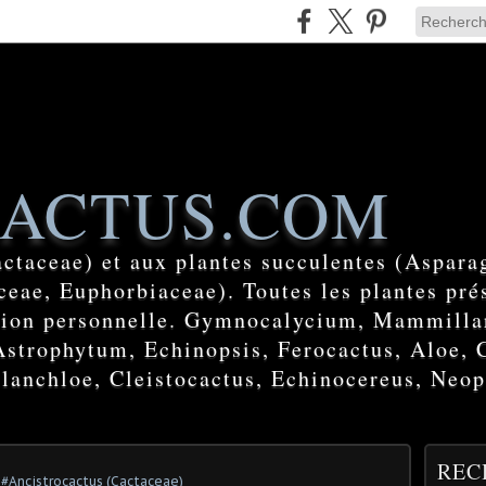
ACTUS.COM
actaceae) et aux plantes succulentes (Aspara
eae, Euphorbiaceae). Toutes les plantes prés
ction personnelle. Gymnocalycium, Mammilla
Astrophytum, Echinopsis, Ferocactus, Aloe, 
lanchloe, Cleistocactus, Echinocereus, Neop
REC
,
#Ancistrocactus (Cactaceae)