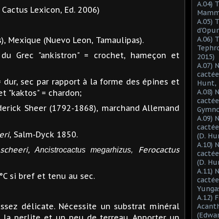
A.04) 
Cactus Lexicon, Ed. 2006)
Mammil
A.05) 
d'Opun
A.06) 
), Mexique (Nuevo Leon, Tamaulipas).
Tephro
 du Grec "ankistron" = crochet, hameçon et
2015)
A.07) 
cactée
= dur, sec par rapport à la forme des épines et
Hunt, 
A.08) 
t "kaktos" = chardon;
cactée
ederick Sheer (1792-1868), marchand Allemand
Gymnoc
A.09) 
cactée
eri
, Salm-Dyck 1850.
(D. Hu
A.10) 
scheeri,
Ferocactus
Ancistrocactus megarhizus,
cacté
(D. Hu
A.11) 
°C si bref et tenu au sec.
cactée
Yungas
A.12) 
sez délicate. Nécessite un substrat minéral
Acant
(Edwar
 la perlite et un peu de terreau. Apporter un