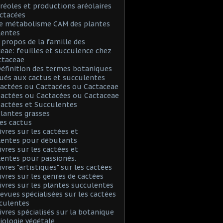
Aréoles et productions aréolaires
ctacées
Le métabolisme CAM des plantes
lentes
A propos de la famille des
eae: feuilles et succulence chez
ctaceae
Définition des termes botaniques
ués aux cactus et succulentes
Cactées ou Cactacées ou Cactaceae
Cactées ou Cactacées ou Cactaceae
Cactées et Succulentes
Plantes grasses
Les cactus
Livres sur les cactées et
lentes pour débutants
Livres sur les cactées et
entes pour passionés.
ivres "artistiques" sur les cactées
Livres sur les genres de cactées
Livres sur les plantes succulentes
Revues spécialisées sur les cactées
culentes
Livres spécialisés sur la botanique
biologie végétale