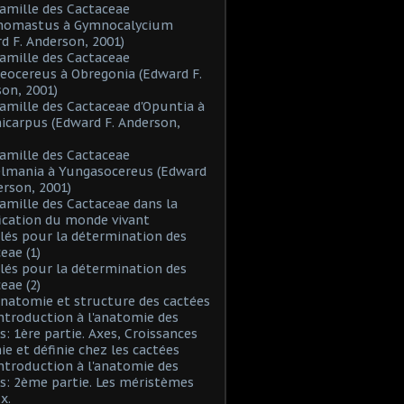
Famille des Cactaceae
inomastus à Gymnocalycium
d F. Anderson, 2001)
Famille des Cactaceae
eocereus à Obregonia (Edward F.
on, 2001)
Famille des Cactaceae d'Opuntia à
icarpus (Edward F. Anderson,
Famille des Cactaceae
elmania à Yungasocereus (Edward
erson, 2001)
Famille des Cactaceae dans la
fication du monde vivant
Clés pour la détermination des
eae (1)
Clés pour la détermination des
eae (2)
Anatomie et structure des cactées
Introduction à l'anatomie des
s: 1ère partie. Axes, Croissances
nie et définie chez les cactées
Introduction à l'anatomie des
s: 2ème partie. Les méristèmes
x.