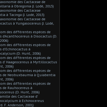
Taxonomie des Cactaceae de
laria à Obregonia (J. Lodé, 2015)
Taxonomie des Cactaceae
tia à Tacinga (J. Lodé, 2015)
Taxonomie des Cactaceae de
cactus à Yungasocereus (J. Lodé,
Nom des différentes espèces de
s d'Acanthocereus à Disocactus (D.
2006)
Nom des différentes espèces de
s d'Echinocactus à
alycium (D. Hunt, 2006)
Nom des différentes espèces de
s d' Haageocereus à Myrtillocactus
nt, 2006)
Nom des différentes espèces de
es de Neobuxbaumia à Quiabentia
nt, 2006)
Nom des différentes espèces de
s de Rauhocereus à
ocereus (D. Hunt, 2006)
Famille des Cactaceae d'
hocalycium à Echinocereus
d. F. Anderson, 2001)