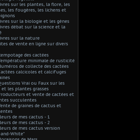
ivres sur les plantes, la flore, les
s, les fougères, les lichens et
ignons
Livres sur la biologie et les gènes
Livres débat sur la science et la
é
Livres sur la nature
Sites de vente en ligne sur divers
Rempotage des cactées
Température minimale de rusticité
Numéros de collecte des cactées
Cactées calcicoles et calcifuges
aines
Questions Vrai ou Faux sur les
 et les plantes grasses
Producteurs et vente de cactées et
ntes succulentes
Vente de graines de cactus et
lentes
Fleurs de mes cactus - 1
Fleurs de mes cactus - 2
Fleurs de mes cactus version
-and-White"
Floraisons de Mars