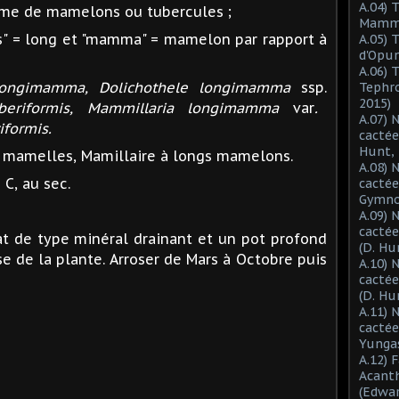
A.04) 
orme de mamelons ou tubercules ;
Mammil
us" = long et "mamma" = mamelon par rapport à
A.05) 
d'Opun
A.06) 
 longimamma, Dolichothele longimamma
ssp.
Tephro
2015)
 uberiformis, Mammillaria longimamma
var
.
A.07) 
iformis.
cactée
Hunt, 
mamelles, Mamillaire à longs mamelons.
A.08) 
 C, au sec.
cactée
Gymnoc
A.09) 
cactée
t de type minéral drainant et un pot profond
(D. Hu
e de la plante. Arroser de Mars à Octobre puis
A.10) 
cacté
(D. Hu
A.11) 
cactée
Yungas
A.12) 
Acant
(Edwar