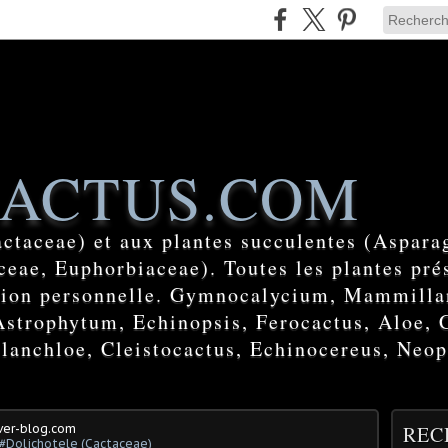
ACTUS.COM
actaceae) et aux plantes succulentes (Aspara
eae, Euphorbiaceae). Toutes les plantes prés
ction personnelle. Gymnocalycium, Mammilla
Astrophytum, Echinopsis, Ferocactus, Aloe, 
lanchloe, Cleistocactus, Echinocereus, Neop
ver-blog.com
REC
#Dolichotele (Cactaceae)