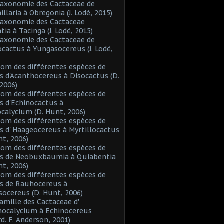
Taxonomie des Cactaceae de
laria à Obregonia (J. Lodé, 2015)
Taxonomie des Cactaceae
tia à Tacinga (J. Lodé, 2015)
Taxonomie des Cactaceae de
cactus à Yungasocereus (J. Lodé,
Nom des différentes espèces de
s d'Acanthocereus à Disocactus (D.
2006)
Nom des différentes espèces de
s d'Echinocactus à
alycium (D. Hunt, 2006)
Nom des différentes espèces de
s d' Haageocereus à Myrtillocactus
nt, 2006)
Nom des différentes espèces de
es de Neobuxbaumia à Quiabentia
nt, 2006)
Nom des différentes espèces de
s de Rauhocereus à
ocereus (D. Hunt, 2006)
Famille des Cactaceae d'
hocalycium à Echinocereus
d. F. Anderson, 2001)