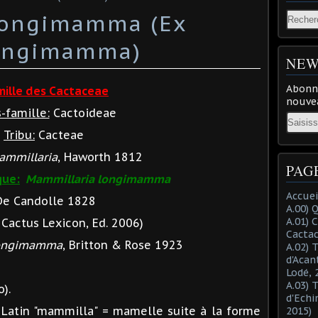
longimamma (Ex
longimamma)
NEW
Abonne
mille des Cactaceae
nouvea
-famille:
Cactoideae
Email
Tribu:
Cacteae
ammillaria
, Haworth 1812
PAG
que:
Mammillaria longimamma
Accuei
De Candolle 1828
A.00) 
A.01) 
Cactus Lexicon, Ed. 2006)
Cacta
longimamma
, Britton & Rose 1923
A.02) 
d'Acan
Lodé, 
A.03) 
).
d'Echi
Latin "mammilla" = mamelle suite à la forme
2015)