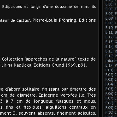
E.05) F
. Elliptiques et longs d'une douzaine de mm, ils
E.06) F
E.07) F
E.08) 
Pierre-Louis Fröhring, Editions
ateur de Cactus",
E.09) 
E.10) 
E.11) 
E.12) 
E.13) 
E.14) 
E.15) 
E.16) 
", Collection "approches de la nature", texte de
micro
e Jirina Kaplicka, Editions Grund 1969, p91.
E.17) 
F.01) 
F.02) 
F.03) 
F.04) 
 d'abord solitaire, finissant par émettre des
F.05) 
F.06) 
2 cm de diamètre. Epiderme vert-feuille. Très
F.07) 
n 3 à 7 cm de longueur, flasques et mous.
F.08) 
s fins et flexibles; aiguillons centraux en
F.09) 
F.10) 
ment 3, souvent absents, finement aciculés.
F.11) 