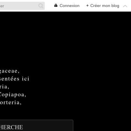
Connexion
+
Créer mon blog
gaceae,
entées ici
ria,
Copiapoa,
orteria,
HERCHE