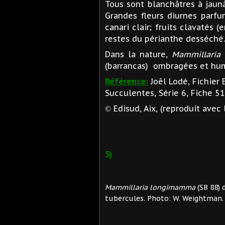
Tous sont blanchâtres à jaunâ
Grandes fleurs diurnes parfu
canari clair; fruits clavatés
restes du périanthe desséché.
Dans la nature,
Mammillaria
(barrancas) ombragées et hu
Référence:
Joêl Lodé, Fichier
Succulentes, Série 6, Fiche 51
Edisud, Aix, (reproduit avec 
©
5)
Mammillaria longimamma
(SB 88) 
tubercules.
Photo: W. Weightman.