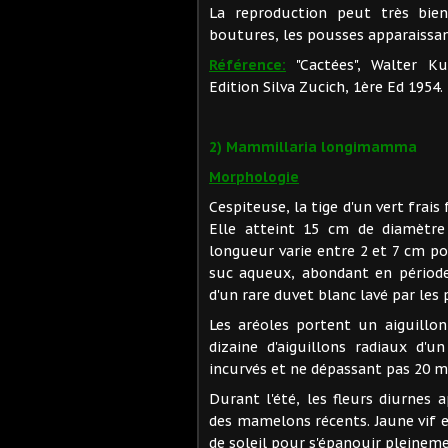
La reproduction peut très bien
boutures, les pousses apparaissan
Référence:
"Cactées", Walter Kup
Edition Silva Zucich, 1ère Ed 1954.
2) Mammillaria longimamma
Morphologie
Cespiteuse, la tige d'un vert frai
Elle atteint 15 cm de diamètre
longueur varie entre 2 et 7 cm po
suc aqueux, abondant en période 
d'un rare duvet blanc lavé par les 
Les aréoles portent un aiguillo
dizaine d'aiguillons radiaux d'
incurvés et ne dépassant pas 20 
Durant l'été, les fleurs diurnes a
des mamelons récents. Jaune vif 
de soleil pour s'épanouir pleineme