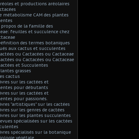
Aréoles et productions aréolaires
ctacées
Le métabolisme CAM des plantes
lentes
A propos de la famille des
eae: feuilles et succulence chez
ctaceae
Définition des termes botaniques
ués aux cactus et succulentes
Cactées ou Cactacées ou Cactaceae
Cactées ou Cactacées ou Cactaceae
Cactées et Succulentes
Plantes grasses
Les cactus
Livres sur les cactées et
lentes pour débutants
Livres sur les cactées et
entes pour passionés.
ivres "artistiques" sur les cactées
Livres sur les genres de cactées
Livres sur les plantes succulentes
Revues spécialisées sur les cactées
culentes
Livres spécialisés sur la botanique
biologie végétale