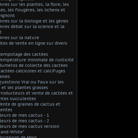
ivres sur les plantes, la flore, les
s, les fougères, les lichens et
ignons
Livres sur la biologie et les gènes
Livres débat sur la science et la
é
Livres sur la nature
Sites de vente en ligne sur divers
Rempotage des cactées
Température minimale de rusticité
Numéros de collecte des cactées
Cactées calcicoles et calcifuges
aines
Questions Vrai ou Faux sur les
 et les plantes grasses
Producteurs et vente de cactées et
ntes succulentes
Vente de graines de cactus et
lentes
Fleurs de mes cactus - 1
Fleurs de mes cactus - 2
Fleurs de mes cactus version
-and-White"
Floraisons de Mars