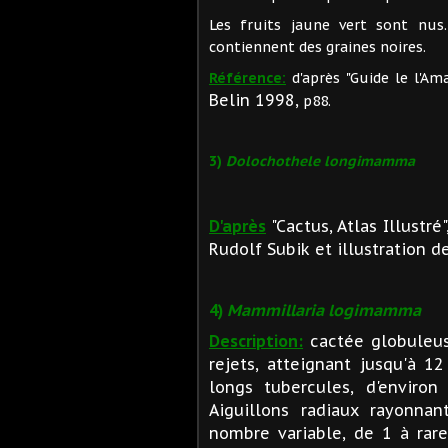
Les fruits jaune vert sont nus
contiennent des graines noires.
Référence:
d'après "Guide le l'Am
Belin 1998,
p88.
3)
Dolochothele longimamma
D'après
"Cactus, Atlas Illustré
Rudolf Subik et illustration d
4)
Mammillaria logimamma
Description:
cactée globuleuse
rejets, atteignant jusqu'à 1
longs tubercules, d'enviro
Aiguillons radiaux rayonnant
nombre variable, de 1 à rare