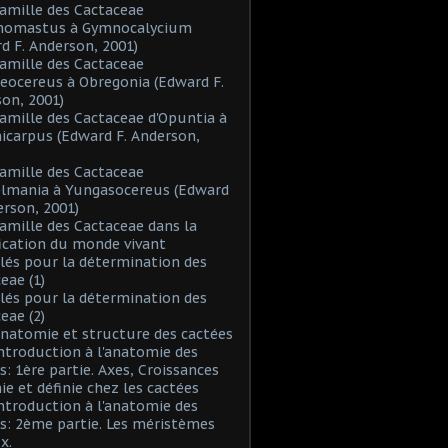
Famille des Cactaceae
inomastus à Gymnocalycium
d F. Anderson, 2001)
Famille des Cactaceae
eocereus à Obregonia (Edward F.
on, 2001)
Famille des Cactaceae d'Opuntia à
icarpus (Edward F. Anderson,
Famille des Cactaceae
elmania à Yungasocereus (Edward
erson, 2001)
Famille des Cactaceae dans la
fication du monde vivant
Clés pour la détermination des
eae (1)
Clés pour la détermination des
eae (2)
Anatomie et structure des cactées
Introduction à l'anatomie des
s: 1ère partie. Axes, Croissances
nie et définie chez les cactées
Introduction à l'anatomie des
s: 2ème partie. Les méristèmes
x.