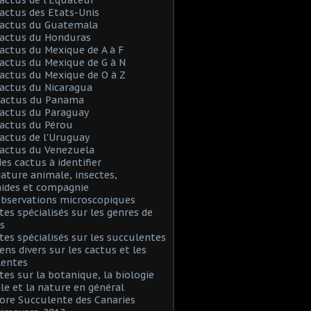
Cactus des Etats-Unis
Cactus du Guatemala
Cactus du Honduras
Cactus du Mexique de A à F
Cactus du Mexique de G à N
Cactus du Mexique de O à Z
Cactus du Nicaragua
 Cactus du Panama
Cactus du Paraguay
Cactus du Pérou
Cactus de l'Uruguay
Cactus du Venezuela
Mes cactus à identifier
Nature animale, insectes,
nides et compagnie
Observations microscopiques
Sites spécialisés sur les genres de
s
Sites spécialisés sur les succulentes
iens divers sur les cactus et les
lentes
Sites sur la botanique, la biologie
le et la nature en général
Flore Succulente des Canaries