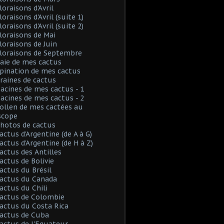
loraisons d'Avril
loraisons d'Avril (suite 1)
loraisons d'Avril (suite 2)
Floraisons de Mai
Floraisons de Juin
Floraisons de Septembre
Baie de mes cactus
Spination de mes cactus
Graines de cactus
Racines de mes cactus - 1
Racines de mes cactus - 2
Pollen de mes cactées au
scope
Photos de cactus
Cactus d'Argentine (de A à G)
Cactus d'Argentine (de H à Z)
Cactus des Antilles
Cactus de Bolivie
Cactus du Brésil
Cactus du Canada
Cactus du Chili
Cactus de Colombie
Cactus du Costa Rica
Cactus de Cuba
Cactus de l'Equateur