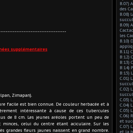
B.07) 
des Ca
B.08) 
succu
B.09) 
Cactac
--------------------------------------
les Ca
B.10) 
appliq
nées supplémentaires
B.11) 
B:12) 
B:13) 
B:14) 
B:15) 
C.01) 
succu
C.02) 
succul
ilpan, Zimapan).
C.03) L
re facile est bien connue. De couleur herbacée et à
C.04) 
C.05) 
lièrement intéressante à cause de ces tubercules
C.06) 
plus de 8 cm. Les jeunes aréoles portent un peu de
et suc
t minces, celui du centre étant aciculaire. Sur les
C.07) 
rès grandes fleurs jaunes naissent en grand nombre.
et la 