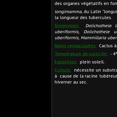
des organes végétatifs en f
longimamma
, du Latin "long
la longueur des tubercules.
Synonymes:
Dolichothele
uberiformis, Dolichothele
uberiformis, Mammillaria
uber
Noms vernaculaires:
Cactus à 
Température de rusticité:
- 4°
Exposition:
plein soleil.
Culture:
nécessite un substra
à cause de la racine tubéreus
hiverner au sec.