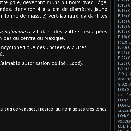
tre pâle, devenant bruns ou noirs avec l'âge.
F.12) 
mées, d'environ 4 à 6 cm de diamètre, jaune
F.13) 
 (en forme de massue) vert-jaunâtre gardant les
F.14) 
F.15) 
F.16) 
 longimamma
vit dans des vallées escarpées
F.17) 
F.18) 
mides du centre du Mexique.
F;19)
 Encyclopédique des Cactées & autres
F.20) 
F.21) 
8.
F.22) 
l'aimable autorisation de Joêl Lodé).
F.23) 
F.24) 
G.01) 
arach
G.02) 
I.01) 
cactée
I.02) 
I.03) L
du sud de Venados, Hidalgo, du nom de ses très longs
succu
I.04) 
végéta
J.01) 