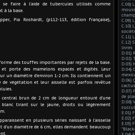
 se faire à l'aide de tubercules utilisés comme
C.08) L
mousse
t à la base.
champ
per, Pia Roshardt, (p112-113, édition française),
C.09) 
C.10) 
sociét
C.11) 
C.12) 
livres
D.01) 
D.02) 
s forme des touffes importantes par rejets de la base.
D.03) 
 et porte des mamelons espacés et digités. Leur
D.04) 
mexic
ur un diamètre d'environ 1-2 cm. Ils contiennent un
D.06) 
de végétation et leur aisselle est parfois revêtue
cactus
pluies.
D.07) 
de pla
n central brun de 2 cm de longueur entouré d'une
D.08) 
un blanc tirant sur le jaune, droits ou légèrement
succu
mm.
E.01) 
E.02) 
pparaissent en plusieurs séries naissant à l'aisselle
E.03) 
et d'un diamètre de 6 cm, elles demandent beaucoup
"Black
nt.
E.04) 