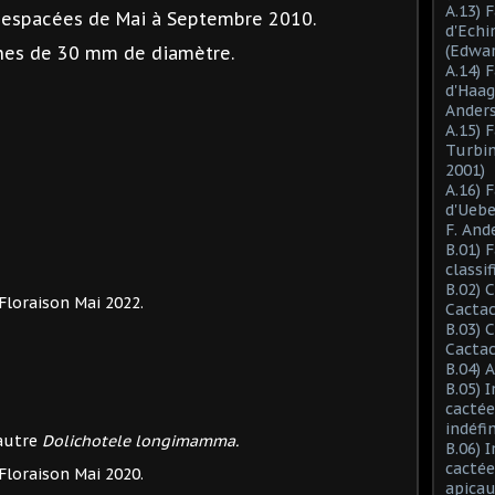
A.13) 
s espacées de Mai à Septembre 2010.
d'Ech
(Edwar
unes de 30 mm de diamètre.
A.14) 
d'Haag
Anders
A.15) 
Turbin
2001)
A.16) 
d'Ueb
F. And
B.01) 
classi
B.02) 
Floraison Mai 2022.
Cactac
B.03) 
Cactac
B.04) 
B.05) 
cactée
indéfi
 autre
Dolichotele longimamma.
B.06) 
cactée
Floraison Mai 2020.
apicau