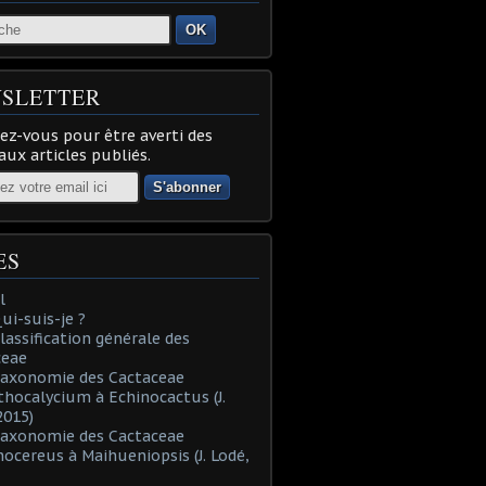
OK
SLETTER
z-vous pour être averti des
ux articles publiés.
ES
l
Qui-suis-je ?
Classification générale des
ceae
Taxonomie des Cactaceae
thocalycium à Echinocactus (J.
2015)
Taxonomie des Cactaceae
nocereus à Maihueniopsis (J. Lodé,