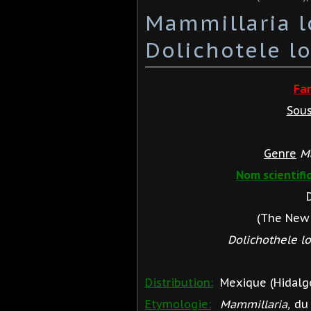
Mammillaria 
Dolichotele 
Fa
Sous
Genre
M
Nom scientifi
(The New 
Dolichothele 
Distribution:
Mexique (Hidalgo
Etymologie:
Mammillaria,
du 