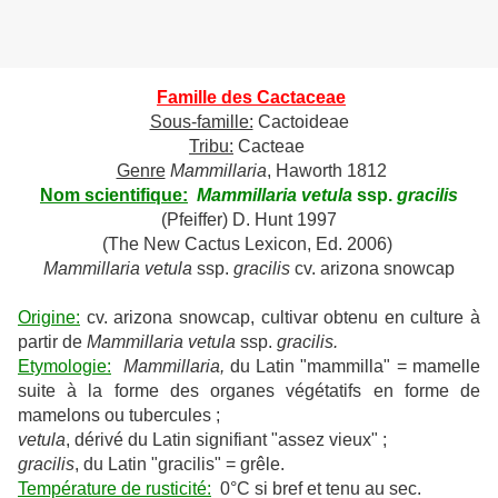
Famille des Cactaceae
Sous-famille:
Cactoideae
Tribu:
Cacteae
Genre
Mammillaria
, Haworth 1812
Nom scientifique:
Mammillaria vetula
ssp.
gracilis
(Pfeiffer) D. Hunt 1997
(The New Cactus Lexicon, Ed. 2006)
Mammillaria vetula
ssp.
gracilis
cv. arizona snowcap
Origine:
cv. arizona snowcap, cultivar obtenu en culture à
partir de
Mammillaria vetula
ssp.
gracilis.
Etymologie:
Mammillaria,
du Latin "mammilla" = mamelle
suite à la forme des organes végétatifs en forme de
mamelons ou tubercules ;
vetula
, dérivé du Latin signifiant "assez vieux" ;
gracilis
, du Latin "gracilis" = grêle.
Température de rusticité:
0°C si bref et tenu au sec.