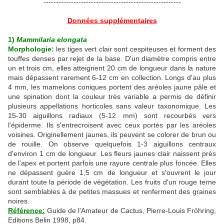
-------------------------------------------------------
Données supplémentaires
1)
Mammilaria elongata
Morphologie:
les tiges vert clair sont cespiteuses et forment des
touffes denses par rejet de la base. D'un diamètre compris entre
un et trois cm, elles atteignent 20 cm de longueur dans la nature
mais dépassent rarement 6-12 cm en collection. Longs d'au plus
4 mm, les mamelons coniques portent des aréoles jaune pâle et
une spination dont la couleur très variable a permis de définir
plusieurs appellations horticoles sans valeur taxonomique. Les
15-30 aiguillons radiaux (5-12 mm) sont recourbés vers
l'épiderme. Ils s'entrecroisent avec ceux portés par les aréoles
voisines. Originellement jaunes, ils peuvent se colorer de brun ou
de rouille. On observe quelquefois 1-3 aiguillons centraux
d'environ 1 cm de longueur. Les fleurs jaunes clair naissent près
de l'apex et portent parfois une rayure centrale plus foncée. Elles
ne dépassent guère 1,5 cm de longueur et s'ouvrent le jour
durant toute la période de végétation. Les fruits d'un rouge terne
sont semblables à de petites massues et renferment des graines
noires.
Référence:
Guide de l'Amateur de Cactus, Pierre-Louis Fröhring,
Editions Belin 1998, p84.