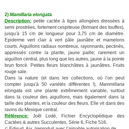
2)
Mamillaria elongata
Description:
petite cactée à tiges allongées dressées à
semi prostrées, fortement cespiteuse (formant des touffes),
jusqu'à 15 cm de longueur pour 3,75 cm de diamètre.
Epiderme vert clair à vert pâle jaunâtre et mamelons
courts. Aiguillons radiaux nombreux, rayonnants, pectinés,
appressés contre la plante, jaune paille; rarement un
aiguillon central, plus long que les autres, jaune à la pointe
brun foncé. Petites fleurs blanchâtres à jaunâtres. Fruits
rouge sale.
Dans la nature (et dans les collections, où l'on peut
compter jusqu'à 50 variétés différentes !),
Mammillaria
elongata
est une plante extrêmement variable, surtout
dans la couleur des aiguillons, mais également dans la
taille des plantes, et la couleur des fleurs. Elle vit dans des
ravins du Mexique central.
Référence:
Joêl Lodé, Fichier Encyclopédique des
Cactées & autres Succulentes, Série 6, Fiche 516.
©
Edisud, Aix, (reproduit avec l'aimable autorisation de