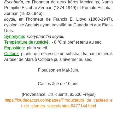
Escobaria
, en l'honneur de deux frères Mexicains, Numa
Pompilio Escobar Zerman (1874-1949) et Romulo Escobar
Zerman (1882-1946) ;
lloydii,
en l'honneur de Francis E. Lloyd (1868-1947),
cytologiste Anglais ayant travaillé au Canada et aux Etats-
Unis.
Synonyme:
Coryphantha lloydii.
Température de rusticité:
- 8 °C si bref et tenu au sec.
Exposition:
plein soleil.
Culture:
plante qui nécessite un substrat drainant minéral.
Arroser de Mars à Octobre puis hiverner au sec.
Floraison en Mai-Juin.
Cactus âgé de 10 ans.
(Provenance: Ets Kuentz, 83600 Fréjus)
https://foudecactus.com/pages/Producteurs_de_cactees_e
t_de_plantes_succulentes-6477144.html