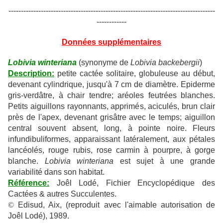
-----------------------------------------------------------------------------------
------------
Données supplémentaires
Lobivia winteriana
(synonyme de
Lobivia backebergii
)
Description:
petite cactée solitaire,
globuleuse au début,
devenant cylindrique, jusqu'à 7 cm de diamètre. Epiderme
gris-verdâtre, à chair tendre; aréoles feutrées blanches.
Petits aiguillons rayonnants, apprimés, aciculés, brun clair
près de l'apex, devenant grisâtre avec le temps; aiguillon
central souvent absent, long, à pointe noire. Fleurs
infundibuliformes, apparaissant latéralement, aux pétales
lancéolés, rouge rubis, rose carmin à pourpre, à gorge
blanche.
Lobivia winteriana
est sujet à une grande
variabilité dans son habitat.
Référence:
Joêl Lodé, Fichier Encyclopédique des
Cactées & autres Succulentes.
©
Edisud, Aix, (reproduit avec l'aimable autorisation de
Joêl Lodé), 1989.