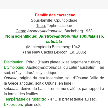
Famille des cactaceae
Sous-famille:
Opuntioideae
Tribu:
Tephrocacteae
Genre
Austrocylindropuntia,
Backeberg 1938
Nom scientifique:
Austrocylindropuntia subulata
ssp.
subulata
(Mühlenpfordt) Backeberg 1942
(The New Cactus Lexicon, Ed. 2006)
Distribution:
Pérou (Hauts plateaux et largement cultivé).
Etymologie:
Austrocylindropuntia
, du Latin "australis"
=
au
sud, et "cylindrus"
=
cylindrique ;
Opuntia,
origine du mot incertaine, soit d'Opunte (Ville de
la Grèce antique), soit d'Opuns (en Inde) ;
subulata
, dérivé du Latin = en forme d'alène, par rapport à
la forme des feuilles.
Température de rusticité:
- 4 °C si bref et tenue au sec.
Exposition:
plein soleil.