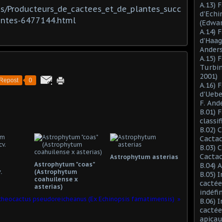
A.13) 
es/Producteurs_de_cactees_et_de_plantes_succ
d'Ech
entes-6477144.html
(Edwar
A.14) 
d'Haag
Anders
A.15) 
Turbin
2001)
Repost
0
A.16) 
d'Ueb
F. And
B.01) 
classi
B.02) 
Cactac
B.03) 
Cactac
Astrophytum asterias
Astrophytum "coas"
B.04) 
.
(Astrophytum
B.05) 
coahuilense x
cactée
asterias)
indéfi
cheocactus pseudoreicheanus (Ex Echinopsis famatimensis)
B.06) 
cactée
apicau