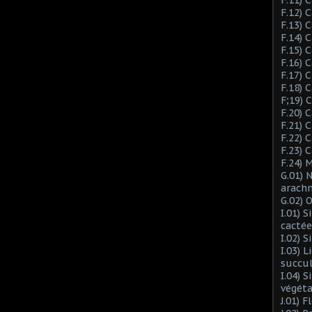
F.12) 
F.13) 
F.14) 
F.15) 
F.16) 
F.17) 
F.18) 
F;19)
F.20) 
F.21) 
F.22) 
F.23) 
F.24) 
G.01) 
arach
G.02) 
I.01) 
cactée
I.02) 
I.03) L
succu
I.04) 
végéta
J.01) 