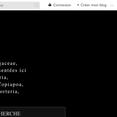
Connexion
+
Créer mon blog
gaceae,
entées ici
ria,
Copiapoa,
orteria,
HERCHE