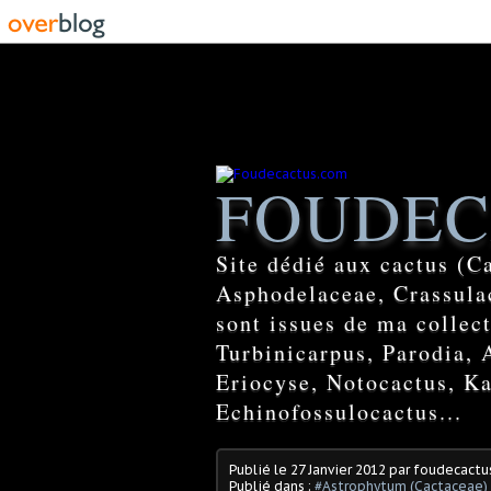
FOUDEC
Site dédié aux cactus (C
Asphodelaceae, Crassulac
sont issues de ma colle
Turbinicarpus, Parodia, 
Eriocyse, Notocactus, Ka
Echinofossulocactus...
Publié le
27 Janvier 2012
par foudecactu
Publié dans :
#Astrophytum (Cactaceae)