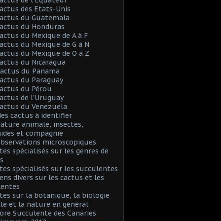
Cactus des Etats-Unis
Cactus du Guatemala
Cactus du Honduras
Cactus du Mexique de A à F
Cactus du Mexique de G à N
Cactus du Mexique de O à Z
Cactus du Nicaragua
 Cactus du Panama
Cactus du Paraguay
Cactus du Pérou
Cactus de l'Uruguay
Cactus du Venezuela
Mes cactus à identifier
Nature animale, insectes,
nides et compagnie
Observations microscopiques
Sites spécialisés sur les genres de
s
Sites spécialisés sur les succulentes
iens divers sur les cactus et les
lentes
Sites sur la botanique, la biologie
le et la nature en général
Flore Succulente des Canaries