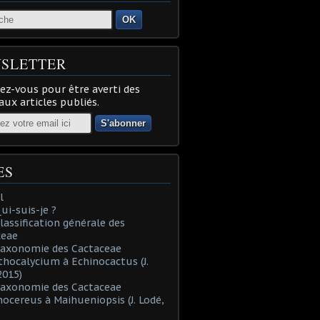
OK
SLETTER
z-vous pour être averti des
ux articles publiés.
ES
l
Qui-suis-je ?
Classification générale des
ceae
Taxonomie des Cactaceae
thocalycium à Echinocactus (J.
2015)
Taxonomie des Cactaceae
nocereus à Maihueniopsis (J. Lodé,