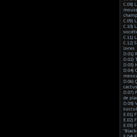
C.08) L
mousse
champ
C.09) 
C.10) 
sociét
C.11) 
C.12) 
livres
D.01) 
D.02) 
D.03) 
D.04) 
mexic
D.06) 
cactus
D.07) 
de pla
D.08) 
succu
E.01) 
E.02) 
E.03) 
"Black
E.04) 