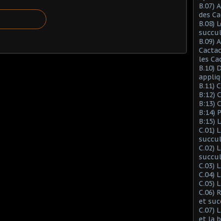
B.07) 
des Ca
B.08) 
succu
B.09) 
Cactac
les Ca
B.10) 
appliq
B.11) 
B:12) 
B:13) 
B:14) 
B:15) 
C.01) 
succu
C.02) 
succul
C.03) L
C.04) 
C.05) 
C.06) 
et suc
C.07) 
et la 