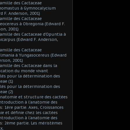
Famille des Cactaceae
inomastus à Gymnocalycium
d F. Anderson, 2001)
Famille des Cactaceae
eocereus à Obregonia (Edward F.
on, 2001)
Famille des Cactaceae d'Opuntia à
icarpus (Edward F. Anderson,
Famille des Cactaceae
elmania à Yungasocereus (Edward
erson, 2001)
Famille des Cactaceae dans la
fication du monde vivant
Clés pour la détermination des
eae (1)
Clés pour la détermination des
eae (2)
Anatomie et structure des cactées
Introduction à l'anatomie des
s: 1ère partie. Axes, Croissances
nie et définie chez les cactées
Introduction à l'anatomie des
s: 2ème partie. Les méristèmes
x.