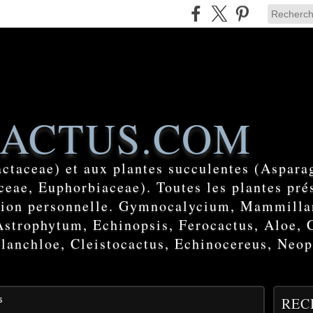
ACTUS.COM
actaceae) et aux plantes succulentes (Aspara
eae, Euphorbiaceae). Toutes les plantes prés
ction personnelle. Gymnocalycium, Mammilla
Astrophytum, Echinopsis, Ferocactus, Aloe, 
lanchloe, Cleistocactus, Echinocereus, Neop
s
REC