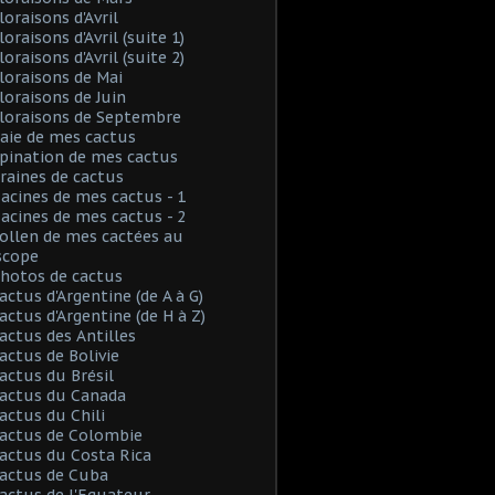
loraisons d'Avril
loraisons d'Avril (suite 1)
loraisons d'Avril (suite 2)
Floraisons de Mai
Floraisons de Juin
Floraisons de Septembre
Baie de mes cactus
Spination de mes cactus
Graines de cactus
Racines de mes cactus - 1
Racines de mes cactus - 2
Pollen de mes cactées au
scope
Photos de cactus
Cactus d'Argentine (de A à G)
Cactus d'Argentine (de H à Z)
Cactus des Antilles
Cactus de Bolivie
Cactus du Brésil
Cactus du Canada
Cactus du Chili
Cactus de Colombie
Cactus du Costa Rica
Cactus de Cuba
Cactus de l'Equateur