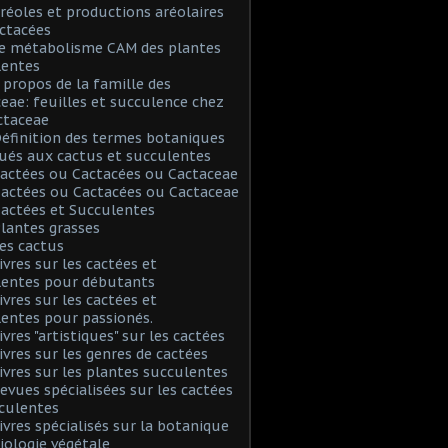
Aréoles et productions aréolaires
ctacées
Le métabolisme CAM des plantes
lentes
A propos de la famille des
eae: feuilles et succulence chez
ctaceae
Définition des termes botaniques
ués aux cactus et succulentes
Cactées ou Cactacées ou Cactaceae
Cactées ou Cactacées ou Cactaceae
Cactées et Succulentes
Plantes grasses
Les cactus
Livres sur les cactées et
lentes pour débutants
Livres sur les cactées et
entes pour passionés.
ivres "artistiques" sur les cactées
Livres sur les genres de cactées
Livres sur les plantes succulentes
Revues spécialisées sur les cactées
culentes
Livres spécialisés sur la botanique
biologie végétale