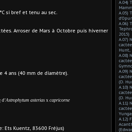
A.04) 
Mammil
°C si bref et tenu au sec.
A.05) 
d'Opun
A.06) 
Tephro
ées. Arroser de Mars à Octobre puis hiverner
2015)
A.07) 
cactée
Hunt, 
A.08) 
cactée
Gymnoc
A.09) 
e 4 ans (40 mm de diamètre).
cactée
(D. Hu
A.10) 
cacté
(D. Hu
e
d’
Astrophytum asterias
x
capricorne
A.11) 
cactée
Yungas
A.12) 
Acant
: Ets Kuentz, 83600 Fréjus)
(Edwar