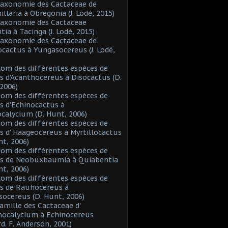
Taxonomie des Cactaceae de
laria à Obregonia (J. Lodé, 2015)
Taxonomie des Cactaceae
tia à Tacinga (J. Lodé, 2015)
Taxonomie des Cactaceae de
cactus à Yungasocereus (J. Lodé,
Nom des différentes espèces de
s d'Acanthocereus à Disocactus (D.
2006)
Nom des différentes espèces de
s d'Echinocactus à
alycium (D. Hunt, 2006)
Nom des différentes espèces de
s d' Haageocereus à Myrtillocactus
nt, 2006)
Nom des différentes espèces de
es de Neobuxbaumia à Quiabentia
nt, 2006)
Nom des différentes espèces de
s de Rauhocereus à
ocereus (D. Hunt, 2006)
Famille des Cactaceae d'
hocalycium à Echinocereus
d. F. Anderson, 2001)