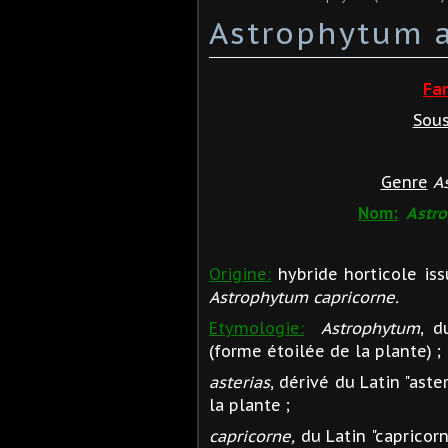
Astrophytum a
Fa
Sous
Genre
A
Nom:
Astro
Origine:
hybride horticole iss
Astrophytum capricorne.
Etymologie:
Astrophytum
, d
(forme étoilée de la plante) ;
asterias
, dérivé du Latin "aste
la plante ;
capricorne,
du Latin "capricor