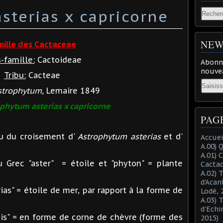
sterias x capricorne
NEW
mille des Cactaceae
-famille:
Cactoideae
Abonne
nouvea
Tribu:
Cacteae
Email
strophytum,
Lemaire 1849
phytum asterias x capricorne
PAG
u du croisement d'
Astrophytum asterias
et d'
Accuei
A.00) 
A.01) 
u Grec "aster" = étoile et "phyton" = plante
Cacta
A.02) 
d'Acan
rias" = étoile de mer, par rapport à la forme de
Lodé, 
A.03) 
d'Echi
nis" = en forme de corne de chèvre (forme des
2015)