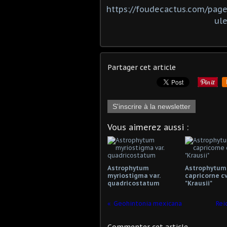
https://foudecactus.com/pag
ul
Partager cet article
S'inscrire à la newsletter
Vous aimerez aussi :
Astrophytum
Astrophytum
myriostigma var.
capricorne cv
quadricostatum
"Krausii"
Geohintonia mexicana
Rei
Commenter cet article