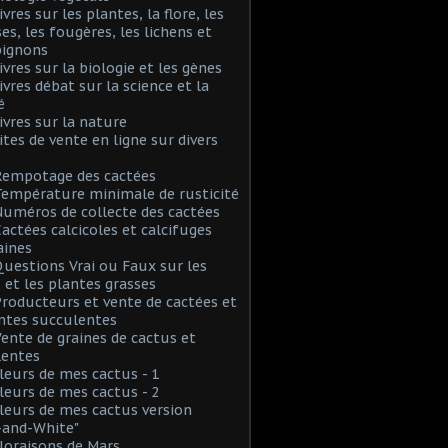
ivres sur les plantes, la flore, les
s, les fougères, les lichens et
ignons
Livres sur la biologie et les gènes
Livres débat sur la science et la
é
Livres sur la nature
Sites de vente en ligne sur divers
Rempotage des cactées
Température minimale de rusticité
Numéros de collecte des cactées
Cactées calcicoles et calcifuges
aines
Questions Vrai ou Faux sur les
 et les plantes grasses
Producteurs et vente de cactées et
ntes succulentes
Vente de graines de cactus et
lentes
Fleurs de mes cactus - 1
Fleurs de mes cactus - 2
Fleurs de mes cactus version
-and-White"
Floraisons de Mars