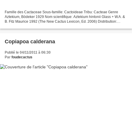
Famille des Cactaceae Sous-famille: Cactoideae Tribu: Cacteae Genre
Aztekium, Bödeker 1929 Nom scientifique: Aztekium hintonii Glass + W.A. &
B. Fitz Maurice 1992 (The New Cactus Lexicon, Ed. 2006) Distribution:
Mexique (Nuevo Leon). Etymologie: Aztekium,...
Copiapoa calderana
Publié le 04/11/2011 à 06:30
Par
foudecactus