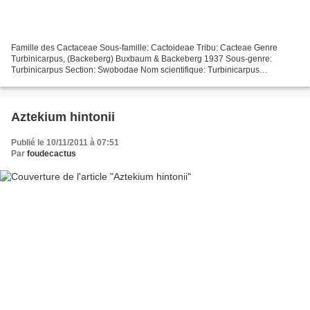
Famille des Cactaceae Sous-famille: Cactoideae Tribu: Cacteae Genre
Turbinicarpus, (Backeberg) Buxbaum & Backeberg 1937 Sous-genre:
Turbinicarpus Section: Swobodae Nom scientifique: Turbinicarpus
swobodae Diers & E. Esteves Pereira 1987 (The New Cactus...
Aztekium hintonii
Publié le 10/11/2011 à 07:51
Par
foudecactus