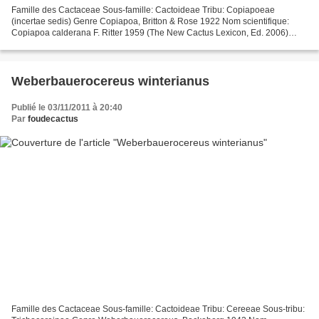
Famille des Cactaceae Sous-famille: Cactoideae Tribu: Copiapoeae
(incertae sedis) Genre Copiapoa, Britton & Rose 1922 Nom scientifique:
Copiapoa calderana F. Ritter 1959 (The New Cactus Lexicon, Ed. 2006)
Dans le New Cactus Lexicon , il est décrit 2 sous-espèces:...
Weberbauerocereus winterianus
Publié le 03/11/2011 à 20:40
Par
foudecactus
Famille des Cactaceae Sous-famille: Cactoideae Tribu: Cereeae Sous-tribu: