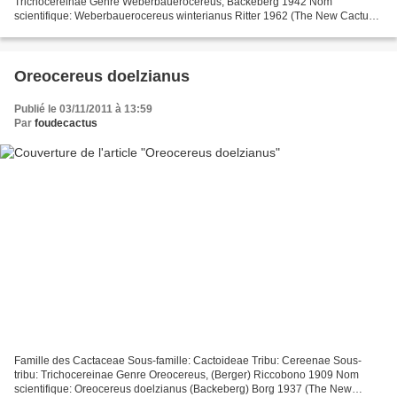
Trichocereinae Genre Weberbauerocereus, Backeberg 1942 Nom
scientifique: Weberbauerocereus winterianus Ritter 1962 (The New Cactus
Lexicon, Ed. 2006) Distribution: Pérou (Ancash,...
Oreocereus doelzianus
Publié le 03/11/2011 à 13:59
Par
foudecactus
Famille des Cactaceae Sous-famille: Cactoideae Tribu: Cereenae Sous-
tribu: Trichocereinae Genre Oreocereus, (Berger) Riccobono 1909 Nom
scientifique: Oreocereus doelzianus (Backeberg) Borg 1937 (The New