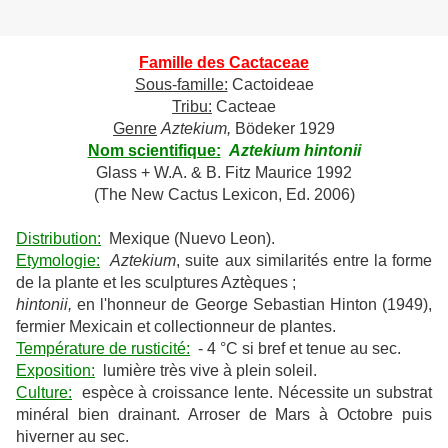
Famille des Cactaceae
Sous-famille:
Cactoideae
Tribu:
Cacteae
Genre
Aztekium,
Bödeker 1929
Nom scientifique:
Aztekium hintonii
Glass + W.A. & B. Fitz Maurice 1992
(The New Cactus Lexicon, Ed. 2006)
Distribution:
Mexique (Nuevo Leon).
Etymologie:
Aztekium
, suite aux similarités entre la forme
de la plante et les sculptures Aztèques ;
hintonii,
en l'honneur de George Sebastian Hinton (1949),
fermier Mexicain et collectionneur de plantes.
Température de rusticité:
- 4 °C si bref et tenue au sec.
Exposition:
lumière très vive à plein soleil.
Culture:
espèce à croissance lente. Nécessite un substrat
minéral bien drainant. Arroser de Mars à Octobre puis
hiverner au sec.