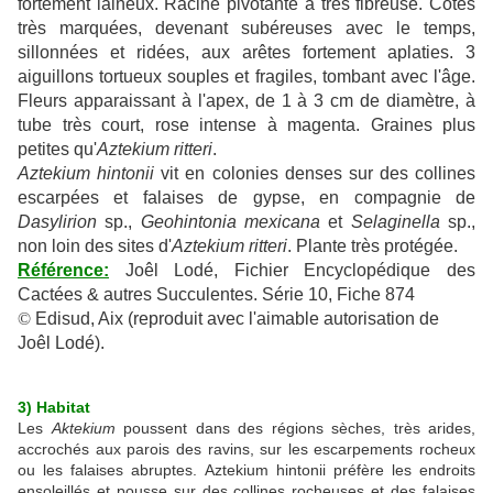
fortement laineux. Racine pivotante à très fibreuse. Côtes
très marquées, devenant subéreuses avec le temps,
sillonnées et ridées, aux arêtes fortement aplaties. 3
aiguillons tortueux souples et fragiles, tombant avec l'âge.
Fleurs apparaissant à l'apex, de 1 à 3 cm de diamètre, à
tube très court, rose intense à magenta. Graines plus
petites qu'
Aztekium ritteri
.
Aztekium hintonii
vit en colonies denses sur des collines
escarpées et falaises de gypse, en compagnie de
Dasylirion
sp.,
Geohintonia mexicana
et
Selaginella
sp.,
non loin des sites d'
Aztekium ritteri
. Plante très protégée.
Référence:
Joêl Lodé, Fichier Encyclopédique des
Cactées & autres Succulentes. Série 10, Fiche 874
©
Edisud, Aix (reproduit avec l'aimable autorisation de
Joêl Lodé).
3) Habitat
Les
Aktekium
poussent dans des régions sèches, très arides,
accrochés aux parois des ravins, sur les escarpements rocheux
ou les falaises abruptes. Aztekium hintonii préfère les endroits
ensoleillés et pousse sur des collines rocheuses et des falaises