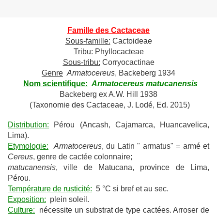
Famille des Cactaceae
Sous-famille:
Cactoideae
Tribu:
Phyllocacteae
Sous-tribu:
Corryocactinae
Genre
Armatocereus
, Backeberg 1934
Nom scientifique:
Armatocereus matucanensis
Backeberg ex A.W. Hill 1938
(Taxonomie des Cactaceae, J. Lodé, Ed. 2015)
Distribution:
Pérou (Ancash, Cajamarca, Huancavelica,
Lima).
Etymologie:
Armatocereus
, du Latin " armatus" = armé et
Cereus
, genre de cactée colonnaire;
matucanensis
, ville de Matucana, province de Lima,
Pérou.
Température de rusticité:
5 °C si bref et au sec.
Exposition:
plein soleil.
Culture:
nécessite un substrat de type cactées. Arroser de