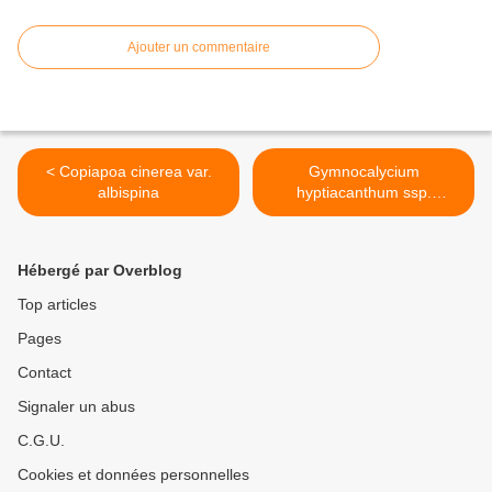
Ajouter un commentaire
< Copiapoa cinerea var.
Gymnocalycium
albispina
hyptiacanthum ssp.
uruhuayense (Ex
Gymnocalycium
uruguayense) >
Hébergé par Overblog
Top articles
Pages
Contact
Signaler un abus
C.G.U.
Cookies et données personnelles