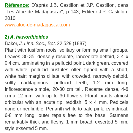
Référence:
D'après J.B. Castillon et J.P. Castillon, dans
"Les Aloe de Madagascar", p 143; Editeur J.P. Castillon,
2010
www.aloe-de-madagascar.com
2)
A. haworthioides
Baker,
J. Linn. Soc., Bot
. 22:529 (1887)
Plant with fusiform roots, solitary or forming small groups.
Leaves 30-35, densely rosulate, lanceolate-deltoid, 3-4 x
0.4 cm, terminating in a pellucid point, dark green, covered
with white, pellucid pustules often tipped with a short,
white hair; margins ciliate, with crowded, narrowly deltoid,
softly cartilaginous, pellucid teeth, 1-2 mm long.
Inflorescence simple, 20-30 cm tall. Raceme dense, 4-6
cm x 12 mm, with up to 30 flowers. Floral bracts almost
orbicular with an acute tip, reddish, 5 x 4 mm. Pedicels
none or negligible. Perianth white to pale pink, cylindrical,
6-8 mm long; outer tepals free to the base. Stamens
remarkably thick and fleshy, 1 mm broad, exserted 5 mm,
style exserted 5 mm.