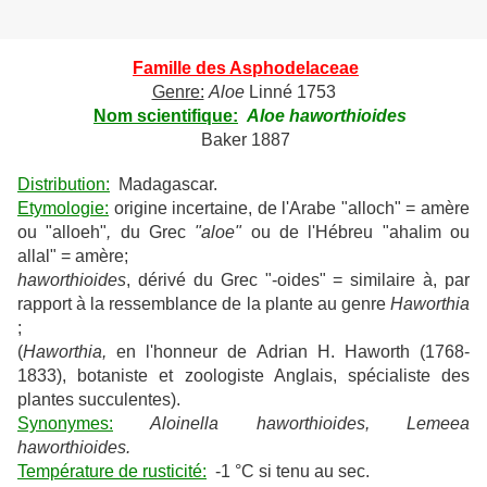
Famille des Asphodelaceae
Genre:
Aloe
Linné 1753
Nom scientifique:
Aloe haworthioides
Baker 1887
Distribution:
Madagascar.
Etymologie:
origine incertaine, de l'Arabe "alloch" = amère
ou "alloeh"
,
du Grec
"aloe"
ou de l'Hébreu "ahalim ou
allal" = amère;
haworthioides
, dérivé du Grec "-oides" = similaire à, par
rapport à la ressemblance de la plante au genre
Haworthia
;
(
Haworthia,
en l'honneur de Adrian H. Haworth (1768-
1833), botaniste et zoologiste Anglais, spécialiste des
plantes succulentes).
Synonymes:
Aloinella haworthioides, Lemeea
haworthioides.
Température de rusticité:
-1 °C si tenu au sec.