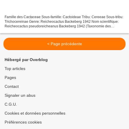
Famille des Cactaceae Sous-famille: Cactoideae Tribu: Cereeae Sous-tribu:
Trichocereinae Genre: Reicheocactus Backeberg 1942 Nom scientifique:
Reicheocactus pseudoreicheanus Backeberg 1942 (Taxonomie des
Cactaceae, J. Lodé, Ed. 2015) Ancienne classification...
< Page précédente
Hébergé par Overblog
Top articles
Pages
Contact
Signaler un abus
C.G.U.
Cookies et données personnelles
Préférences cookies