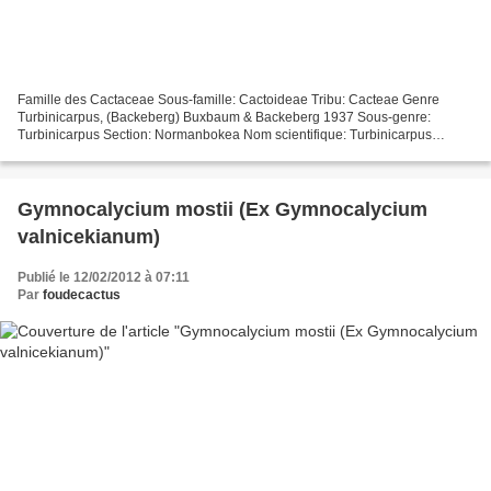
Famille des Cactaceae Sous-famille: Cactoideae Tribu: Cacteae Genre
Turbinicarpus, (Backeberg) Buxbaum & Backeberg 1937 Sous-genre:
Turbinicarpus Section: Normanbokea Nom scientifique: Turbinicarpus
pseudopectinatus ssp. jarmilae Chvastek & Halda 2000...
Gymnocalycium mostii (Ex Gymnocalycium
valnicekianum)
Publié le 12/02/2012 à 07:11
Par
foudecactus