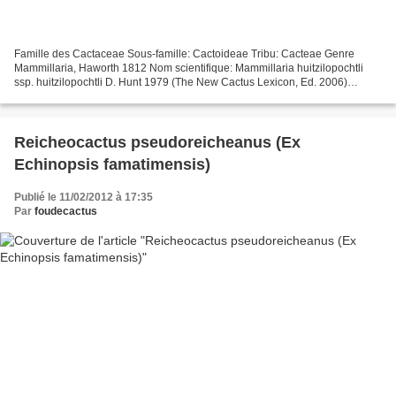
Famille des Cactaceae Sous-famille: Cactoideae Tribu: Cacteae Genre
Mammillaria, Haworth 1812 Nom scientifique: Mammillaria huitzilopochtli
ssp. huitzilopochtli D. Hunt 1979 (The New Cactus Lexicon, Ed. 2006)
Distribution: Mexique (Oaxaca). Etymologie:...
Reicheocactus pseudoreicheanus (Ex
Echinopsis famatimensis)
Publié le 11/02/2012 à 17:35
Par
foudecactus