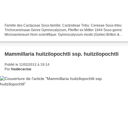
Famille des Cactaceae Sous-famille: Cactoideae Tribu: Cereeae Sous-tribu:
Trichocereinaae Genre Gymnocalycium, Pfeiffer ex Mittler 1844 Sous-genre:
Microsemineum Nom scientifique: Gymnocalycium mostii (Gürke) Britton &
Rose 1918 (The New cactus Lexicon,...
Mammillaria huitzilopochtli ssp. huitzilopochtli
Publié le 11/02/2012 à 19:14
Par
foudecactus